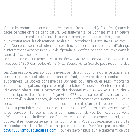
Vous allez communiquer vos données à caractère personnel (« Données ») dans le
cadre de votre offre de candidature. Les traitements de Données mis en œuvre
sont juridiquement fondés sur le consentement, et le cas échéant, l’exécution
d’un contrat et/ou les obligations légales qui incombent à la société AUGARAY.
Vos Données sont collectées à des fins de communication et d’échange
d’informations avec vous en vue de répondre aux offres de candidature et dans le
cadre de l’exercice de vos droits.
Le responsable de traitement est la société AUGARAY située ZA Errobi CD 918 LD
Itxassou 64250 Cambo-les-Bains (« La Société »). La Société peut recourir à des
sous-traitants.
Les Données collectées sont conservées, par défaut, pour une durée de trois ans à
compter de leur collecte ou, le cas échéant, de votre dernier contact puis
supprimées. La Société conserve ces Données pour une durée plus importante
lorsque les obligations légales et réglementaires l’imposent. Conformément au
Règlement général sur la protection des données n°2016/679 et à la loi dite «
Informatique et libertés » du 6 janvier 1978 dans sa dernière version, vous
disposez d’un droit d’accès, de rectification, d’effacement des Données qui vous
concernent, d’un droit à la limitation du traitement, d’un droit d’opposition, d’un
droit à la portabilité de vos Données et du droit de définir des directives relatives à
la conservation, l'effacement et la communication de vos Données après votre
décès. Lorsque le traitement de Données est fondé sur le consentement, vous
pouvez retirer votre consentement à tout moment. Vous pouvez exercer ces droits
en contactant le délégué à la protection des Données par courriel à
pdv04358@mousquetaires.com
. Pour en savoir plus sur le traitement de vos