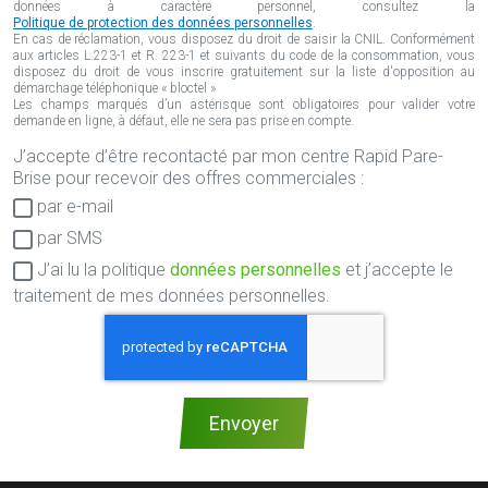
données à caractère personnel, consultez la
Politique de protection des données personnelles
.
En cas de réclamation, vous disposez du droit de saisir la CNIL. Conformément
aux articles L.223-1 et R. 223-1 et suivants du code de la consommation, vous
disposez du droit de vous inscrire gratuitement sur la liste d'opposition au
démarchage téléphonique « bloctel »
Les champs marqués d’un astérisque sont obligatoires pour valider votre
demande en ligne, à défaut, elle ne sera pas prise en compte.
J’accepte d’être recontacté par mon centre Rapid Pare-
Consentement
Brise pour recevoir des offres commerciales :
RGPD
par e-mail
par SMS
J’ai lu la politique
données personnelles
et j’accepte le
traitement de mes données personnelles.
Envoyer