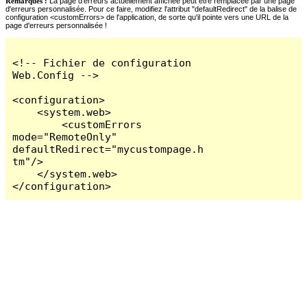
Remarques :
La page d'erreurs actuellement affichée peut être remplacée par une page
d'erreurs personnalisée. Pour ce faire, modifiez l'attribut "defaultRedirect" de la balise de
configuration <customErrors> de l'application, de sorte qu'il pointe vers une URL de la
page d'erreurs personnalisée !
<!-- Fichier de configuration 
Web.Config -->

<configuration>

    <system.web>

        <customErrors 
mode="RemoteOnly" 
defaultRedirect="mycustompage.h
tm"/>

    </system.web>

</configuration>