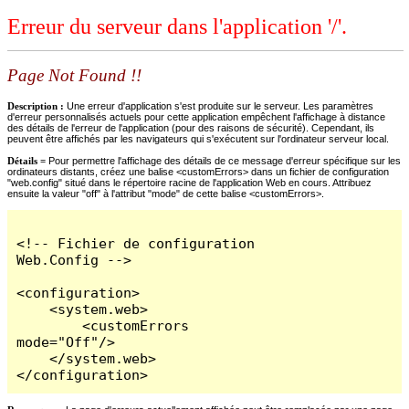
Erreur du serveur dans l'application '/'.
Page Not Found !!
Description :
Une erreur d'application s'est produite sur le serveur. Les paramètres
d'erreur personnalisés actuels pour cette application empêchent l'affichage à distance
des détails de l'erreur de l'application (pour des raisons de sécurité). Cependant, ils
peuvent être affichés par les navigateurs qui s'exécutent sur l'ordinateur serveur local.
Détails =
Pour permettre l'affichage des détails de ce message d'erreur spécifique sur les
ordinateurs distants, créez une balise <customErrors> dans un fichier de configuration
"web.config" situé dans le répertoire racine de l'application Web en cours. Attribuez
ensuite la valeur "off" à l'attribut "mode" de cette balise <customErrors>.
<!-- Fichier de configuration 
Web.Config -->

<configuration>

    <system.web>

        <customErrors 
mode="Off"/>

    </system.web>

</configuration>