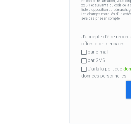
En cas de réclamation, vous disp
223-1 et suivants du code de la
liste d'opposition au démarchage
Les champs marqués d’un astérisq
sera pas prise en compte.
J’accepte d’être recontacté par mon centr
offres commerciales :
Consentement
par e-mail
RGPD
par SMS
J’ai lu la politique
don
données personnelles