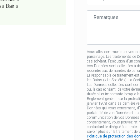
du
es Bains
filleul·e
Remarques
Vous allez communiquer vos donn
parrainage. Les traitements de 
cas échéant, l’exécution d’un co
Vos Données sont collectées à d
répondre aux demandes de parrain
Le responsable de traitement e
les-Bains (« La Société »). La Soc
Les Données collectées sont cons
ou, le cas échéant, de votre der
durée plus importante lorsque le
Règlement général sur la protecti
janvier 1978 dans sa dernière ver
Données qui vous concernent, d’un
portabilité de vos Données et du d
communication de vos Données ap
consentement, vous pouvez retir
contactant le délégué à la protec
savoir plus sur le traitement de 
Politique de protection des d