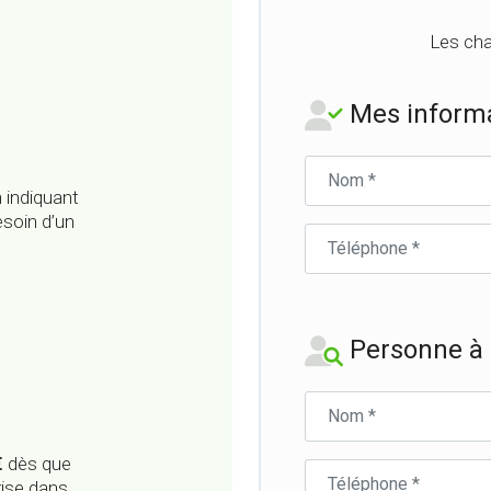
Les cha
Mes informa
Nom
du
 indiquant
parrain
esoin d’un
Téléphone
du
parrain
Personne à c
Nom
du
filleul·e
€
dès que
Téléphone
rise dans