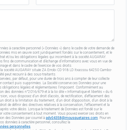
du
filleul·e
ées à caractère personnel (« Données ») dans le cadre de votre demande de
Données mis en œuvre sont juridiquement fondés sur le consentement, et le
ntrat et/ou les obligations légales qui incombent à la société AUGARAY.
es fins de communication et d’échange d’informations avec vous en vue de
age et dans le cadre de l’exercice de vos droits.
st la société AUGARAY située ZA Errobi CD 918 LD Itxassou 64250 Cambo-
iété peut recourir à des sous-traitants.
ervées, par défaut, pour une durée de trois ans à compter de leur collecte
nier contact puis supprimées. La Société conserve ces Données pour une
s obligations légales et réglementaires l’imposent. Conformément au
on des données n°2016/679 et à la loi dite « Informatique et libertés » du 6
sion, vous disposez d’un droit d’accès, de rectification, d’effacement des
 droit à la limitation du traitement, d’un droit d’opposition, d’un droit à la
roit de définir des directives relatives à la conservation, l'effacement et la
rès votre décès. Lorsque le traitement de Données est fondé sur le
er votre consentement à tout moment. Vous pouvez exercer ces droits en
tion des Données par courriel à
pdv04358@mousquetaires.com
. Pour en
vos données à caractère personnel, consultez la
onnées personnelles
.