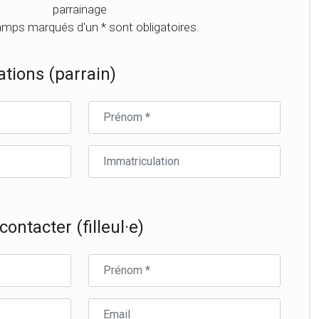
parrainage
mps marqués d'un * sont obligatoires.
tions (parrain)
Prénom
du
parrain
Immatriculation
du
parrain
ontacter (filleul·e)
Prénom
du
filleul·e
Email