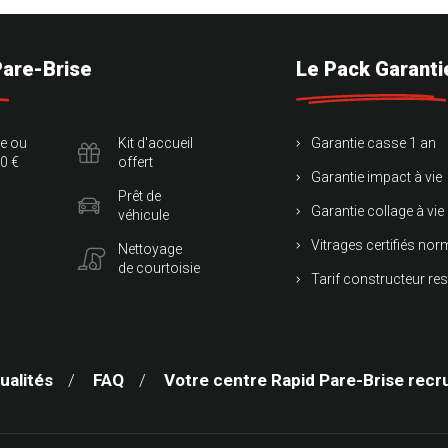
Pare-Brise
Le Pack Garanti
te ou
Kit d'accueil
Garantie casse 1 an
0 €
offert
Garantie impact à vie
Prêt de
Garantie collage à vie
véhicule
Vitrages certifiés no
Nettoyage
de courtoisie
Tarif constructeur re
ualités
FAQ
Votre centre Rapid Pare-Brise recr