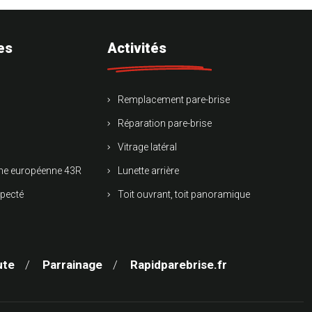
es
Activités
Remplacement pare-brise
Réparation pare-brise
Vitrage latéral
rme européenne 43R
Lunette arrière
specté
Toit ouvrant, toit panoramique
ute
Parrainage
Rapidparebrise.fr