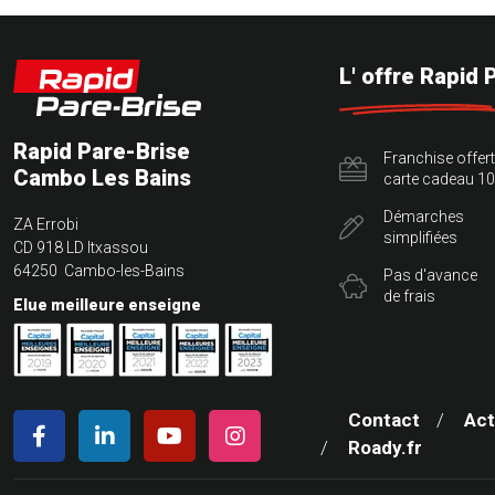
L' offre Rapid 
Rapid Pare-Brise
Franchise offer
Cambo Les Bains
carte cadeau 10
Démarches
ZA Errobi
simplifiées
CD 918 LD Itxassou
64250 Cambo-les-Bains
Pas d'avance
de frais
Elue meilleure enseigne
Contact
Act
Roady.fr